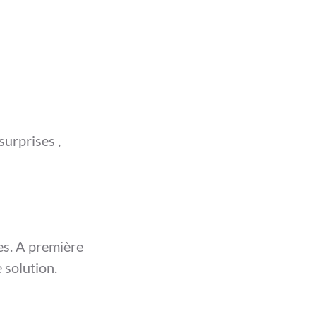
surprises , 
es. A première 
e solution.