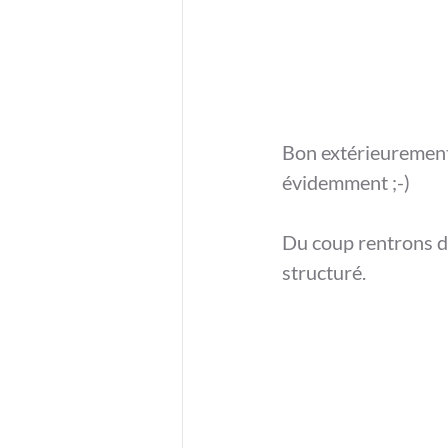
Bon extérieurement 
évidemment ;-)
Du coup rentrons da
structuré. 