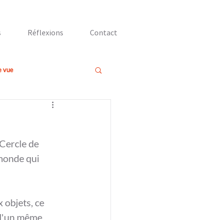
s
Réflexions
Contact
e vue
Cercle de 
monde qui 
 objets, ce 
 d'un même 