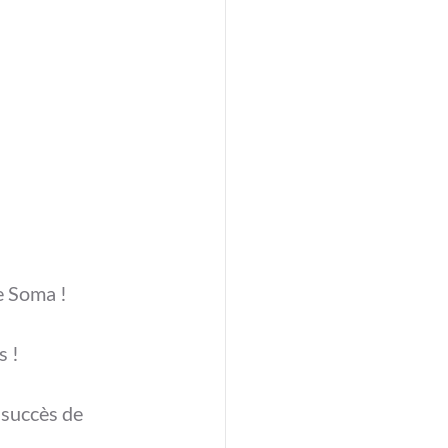
e Soma !
s !
 succès de 