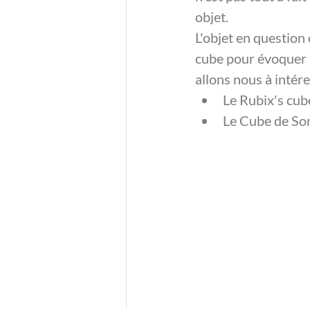
objet.
L'objet en question 
cube pour évoquer u
allons nous à intér
Le Rubix's cube
Le Cube de So