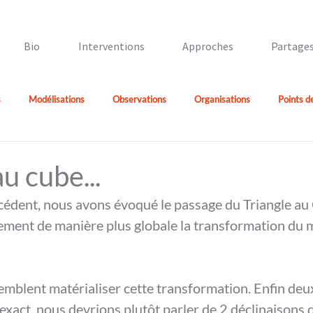
Bio
Interventions
Approches
Partage
s
Modélisations
Observations
Organisations
Points d
u cube...
cédent, nous avons évoqué le passage du Triangle au 
lement de manière plus globale la transformation du 
mblent matérialiser cette transformation. Enfin deux
t exact, nous devrions plutôt parler de 2 déclinaisons