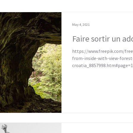
May 4, 2021
Faire sortir un ad
https://www.freepik.com/fre
from-inside-with-view-forest
croatia_8857998.htm#page=1