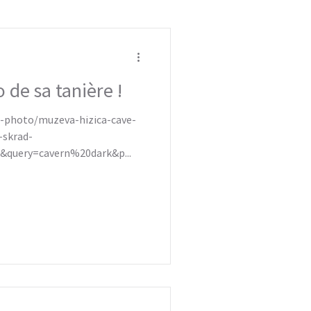
o de sa tanière !
e-photo/muzeva-hizica-cave-
-skrad-
&query=cavern%20dark&p...