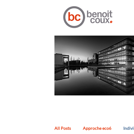
All Posts
Approche eco6
Indiv