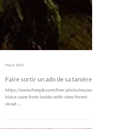
May 4, 2021
Faire sortir un ado de sa tanière !
https://www.freepik.com/free-photo/muzeva-
hizica-cave-from-inside-with-view-forest-
skrad-
croatia_8857998.htm#page=1&query=cavern