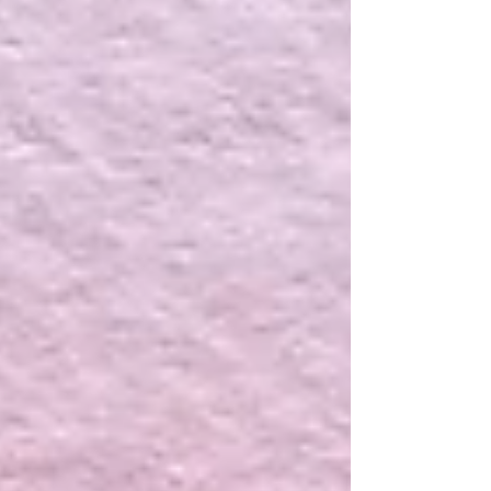
%20dark&p...