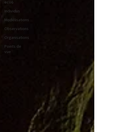
eco6
Individus
Modélisations
Observations
Organisations
Points de
vue